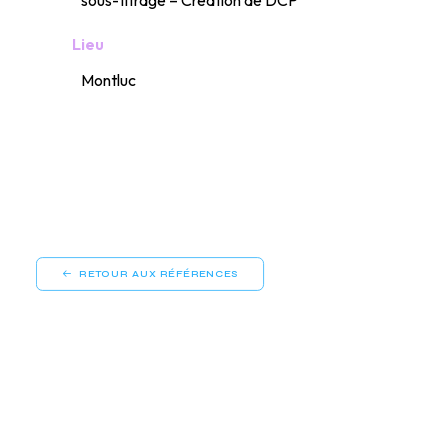
sous-titrage – Création de DCP
Lieu
Montluc
RETOUR AUX RÉFÉRENCES